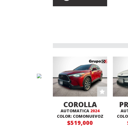
COROLLA
PR
AUTOMATICA
2024
AU
CROSS XLE
COLOR: COMONUEVOZ
COLO
$519,000