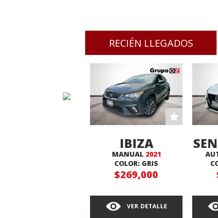
RECIÉN LLEGADOS
IBIZA
SEN
MANUAL
2021
AU
XCELLENCE
COLOR: GRIS
C
$269,000