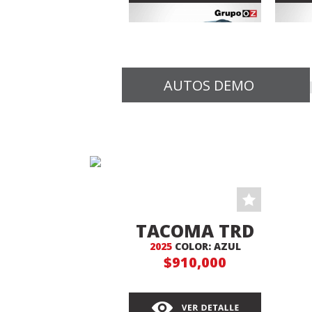
AUTOS DEMO
COROLLA
RAV
AUTOMATICA
2024
AU
CROSS HV
COLOR: GRIS
C
$539,000
TACOMA TRD
2025
COLOR: AZUL
4X4
$910,000