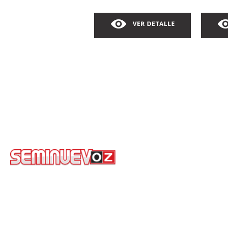
COROLLA BASE
PR
AUTOMATICO
2019
AU
AUT
COLOR: COMONUEVOZ
COLO
$299,000