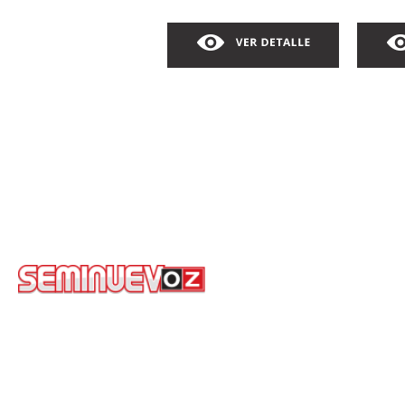
COROLLA BASE
PR
AUTOMATICO
2019
AU
AUT
COLOR: COMONUEVOZ
COLO
$299,000