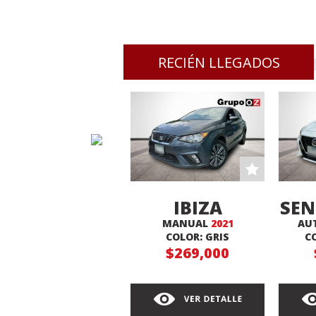
RECIÉN LLEGADOS
IBIZA
SEN
MANUAL
2021
AU
XCELLENCE
COLOR: GRIS
C
$269,000