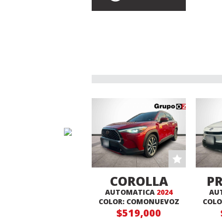
COROLLA
PR
AUTOMATICA
2024
AU
CROSS XLE
COLOR: COMONUEVOZ
COLO
$519,000