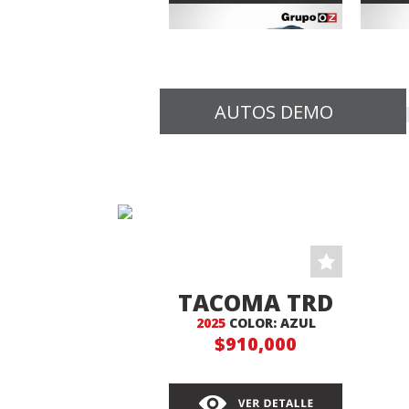
AUTOS DEMO
COROLLA
RAV
AUTOMATICA
2024
AU
CROSS HV
COLOR: GRIS
C
$539,000
TACOMA TRD
2025
COLOR: AZUL
4X4
$910,000