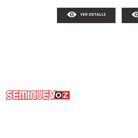
COROLLA BASE
PR
AUTOMATICO
2019
AU
AUT
COLOR: COMONUEVOZ
COLO
$299,000