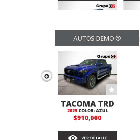
AUTOS DEMO
COROLLA
RAV
AUTOMATICA
2024
AU
CROSS HV
COLOR: GRIS
C
$539,000
TACOMA TRD
2025
COLOR: AZUL
4X4
$910,000