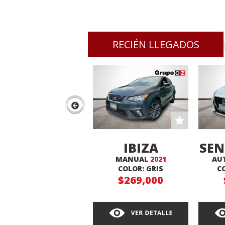
RECIÉN LLEGADOS
IBIZA
SEN
MANUAL
2021
AU
XCELLENCE
COLOR: GRIS
C
$269,000