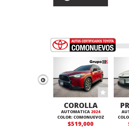
COROLLA
PR
AUTOMATICA
2024
AU
CROSS XLE
COLOR: COMONUEVOZ
COLO
$519,000