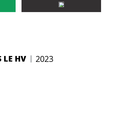
 LE HV
2023