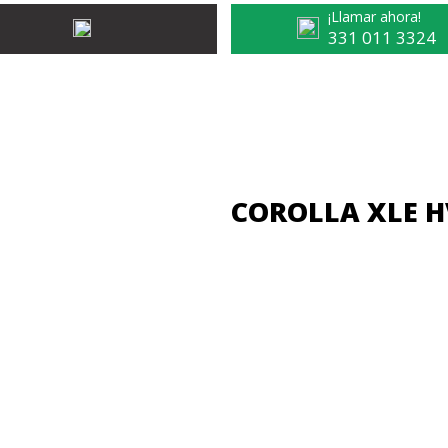
¡Llamar ahora!
331 011 3324
COROLLA XLE H