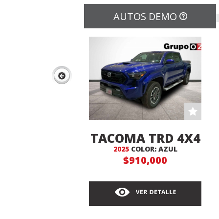
AUTOS DEMO
HILUX MLM
AUTOMATICA
2025
COLOR: PLATA
$529,000
TACOMA TRD 4X4
2025
COLOR: AZUL
$910,000