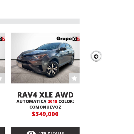
RAV4 XLE AWD
COROLLA C
AUTOMATICA
2018
COLOR:
AUTOMATICA
2024
LE HEV
COMONUEVOZ
COMONUEVO
$349,000
$529,000