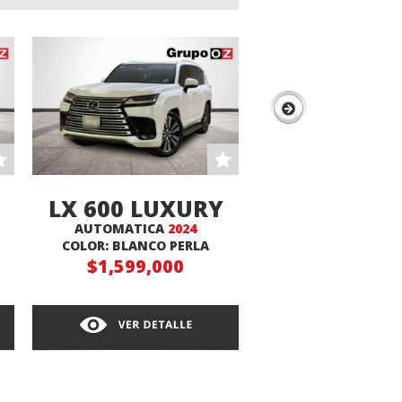
LX 600 LUXURY
SOUL E
AUTOMATICA
2024
AUTOMATICA
2
COLOR: BLANCO PERLA
COLOR: BLANCO/
$1,599,000
$239,000