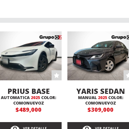
PRIUS BASE
YARIS SEDAN
AUTOMATICA
2025
COLOR:
MANUAL
2025
COLOR:
BASE MT
COMONUEVOZ
COMONUEVOZ
$489,000
$309,000